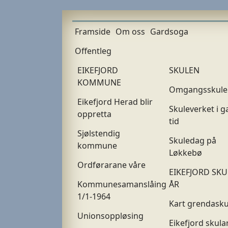
Framside
Om oss
Gardsoga
Offentleg
EIKEFJORD
SKULEN
KOMMUNE
Omgangsskule
Eikefjord Herad blir
Skuleverket i 
oppretta
tid
Sjølstendig
Skuledag på
kommune
Løkkebø
Ordførarane våre
EIKEFJORD SKU
Kommunesamanslåing
ÅR
1/1-1964
Kart grendask
Unionsoppløsing
Eikefjord skula