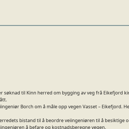
søknad til Kinn herred om bygging av veg frå Eikefjord kir
ått.
eiingeniør Borch om å måle opp vegen Vasset – Eikefjord. H
erredets bistand til å beordre veiingeniøren til å besiktige
 veiingeniøren å befare og kostnadsberegne vegen.