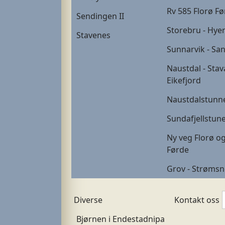
Rv 585 Florø F
Sendingen II
Storebru - Hye
Stavenes
Sunnarvik - Sa
Naustdal - Stav
Eikefjord
Naustdalstunn
Sundafjellstune
Ny veg Florø o
Førde
Grov - Strømsn
Diverse
Kontakt oss
Bjørnen i Endestadnipa