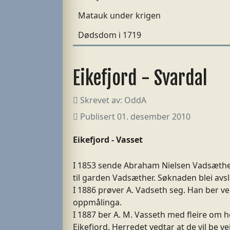
Matauk under krigen
Dødsdom i 1719
Eikefjord - Svardal
Skrevet av:
OddA
Publisert 01. desember 2010
Eikefjord - Vasset
I 1853 sende Abraham Nielsen Vadsæther 
til garden Vadsæther. Søknaden blei avsl
I 1886 prøver A. Vadseth seg. Han ber v
oppmålinga.
I 1887 ber A. M. Vasseth med fleire om h
Eikefjord. Herredet vedtar at de vil be