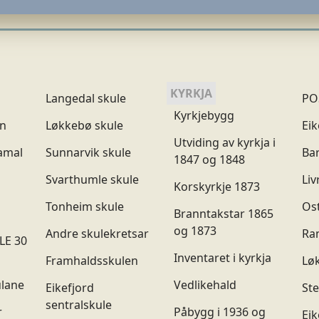
KYRKJA
Langedal skule
PO
Kyrkjebygg
n
Løkkebø skule
Eik
Utviding av kyrkja i
gamal
Sunnarvik skule
Ba
1847 og 1848
Svarthumle skule
Li
Korskyrkje 1873
Tonheim skule
Os
Branntakstar 1865
og 1873
Andre skulekretsar
Ram
LE 30
Inventaret i kyrkja
Framhaldsskulen
Løk
ulane
Vedlikehald
Eikefjord
St
sentralskule
r
Påbygg i 1936 og
Eik