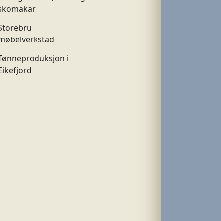
skomakar
Storebru
møbelverkstad
Tønneproduksjon i
Eikefjord