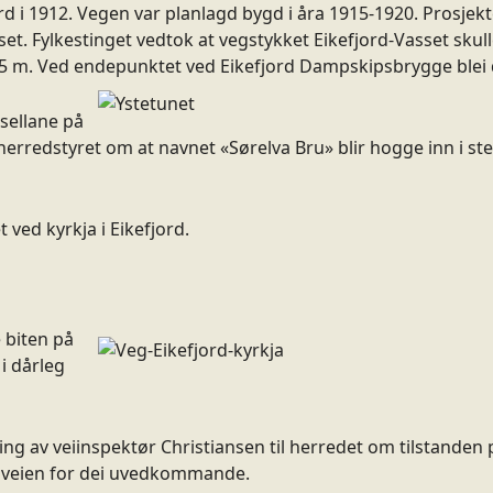
rd i 1912. Vegen var planlagd bygd i åra 1915-1920. Prosjek
sset. Fylkestinget vedtok at vegstykket Eikefjord-Vasset skull
,5 m. Ved endepunktet ved Eikefjord Dampskipsbrygge blei 
rsellane på
erredstyret om at navnet «Sørelva Bru» blir hogge inn i ste
 ved kyrkja i Eikefjord.
 biten på
i dårleg
g av veiinspektør Christiansen til herredet om tilstanden på
og veien for dei uvedkommande.