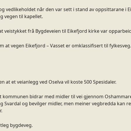
g vedlikeholdet når den var sett i stand av oppsittarane i E
g vegen til kapellet.
 at veistykket frå Bygdeveien til Eikefjord kirke var opparb
t vegen Eikefjord – Vasset er omklassifisert til fylkesveg. 
n at et veianlegg ved Oselva vil koste 500 Spesidaler.
m at kommunen bidrar med midler til vei gjennom Oshammar
g Svardal og bevilger midler, men meiner vegbredda kan redu
r.
ntleg bygdeveg.