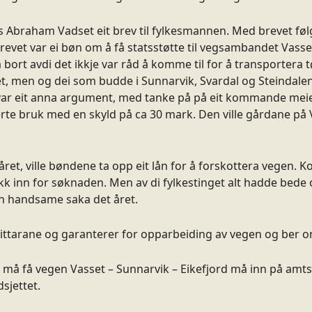
Abraham Vadset eit brev til fylkesmannen. Med brevet følg
et var ei bøn om å få statsstøtte til vegsambandet Vasset
 bort avdi det ikkje var råd å komme til for å transportera 
set, men og dei som budde i Sunnarvik, Svardal og Steindale
ar eit anna argument, med tanke på på eit kommande meieri
te bruk med en skyld på ca 30 mark. Den ville gårdane på 
året, ville bøndene ta opp eit lån for å forskottera vegen. 
kk inn for søknaden. Men av di fylkestinget alt hadde bede o
en handsame saka det året.
ittarane og garanterer for opparbeiding av vegen og ber om
t må få vegen Vasset – Sunnarvik – Eikefjord må inn på am
sjettet.