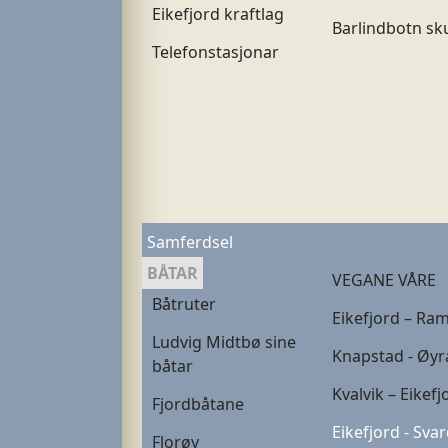
Eikefjord kraftlag
Barlindbotn sk
Telefonstasjonar
Samferdsel
BÅTAR
VEGANE VÅRE
Båtruter
Eikefjord – Ra
Ludvig Midtbø sine
Knapstad - Øyr
båtar
Kvalvik – Eikefj
Fjordbåtane
Eikefjord - Svar
Florøy