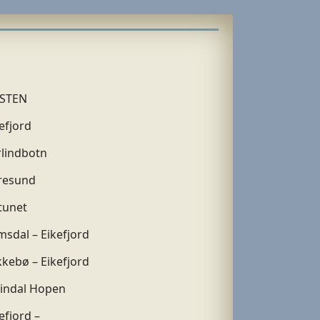
STEN
efjord
rlindbotn
vresund
tunet
sdal – Eikefjord
kebø – Eikefjord
eindal Hopen
efjord –