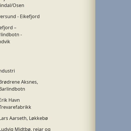
eindal/Osen
ersund - Eikefjord
efjord –
lindbotn -
ndvik
ndustri
Brødrene Aksnes,
Barlindbotn
Erik Havn
Trevarefabrikk
Lars Aarseth, Løkkebø
Ludvig Midtbø, reiar og