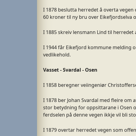
I 1878 beslutta herredet å overta vegen o
60 kroner til ny bru over Eikefjordselva o
I 1885 skreiv lensmann Lind til herredet
I 1944 får Eikefjord kommune melding om a
vedlikehold.
Vasset - Svardal - Osen
I 1858 beregner veiingeniør Christofferse
I 1878 ber Johan Svardal med fleire o
stor betydning for oppsittarane i Osen o
ferdselen på denne vegen ikkje vil bli sto
I 1879 overtar herredet vegen som offe