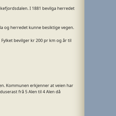
ikefjordsdalen. I 1881 bevilga herredet
eida og herredet kunne besiktige vegen.
Fylket bevilger kr 200 pr km og år til
en. Kommunen erkjenner at veien har
serast frå 5 Alen til 4 Alen då