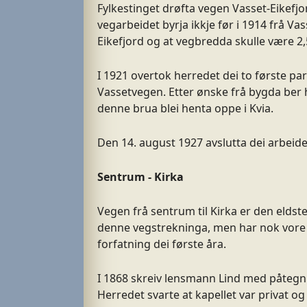
Fylkestinget drøfta vegen Vasset-Eikefjo
vegarbeidet byrja ikkje før i 1914 frå Va
Eikefjord og at vegbredda skulle være 2
I 1921 overtok herredet dei to første pa
Vassetvegen. Etter ønske frå bygda ber h
denne brua blei henta oppe i Kvia.
Den 14. august 1927 avslutta dei arbeidet
Sentrum - Kirka
Vegen frå sentrum til Kirka er den
eldste
denne vegstrekninga, men har nok vore 
forfatning dei første åra.
I 1868 skreiv lensmann Lind med påtegnin
Herredet svarte at kapellet var privat 