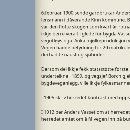
6.februar 1900 sende gardbrukar Anders 
lensmann i dåverande Kinn kommune. Brev
var den flotte skogen som kvart år rotna
ikkje berre vera til glede for bygda Vas
vegutløysinga. Auka mjølkeproduksjon v
Vegen hadde betydning for 20 matrikuler
dei hadde naust og sjøboder.
Dersom dei ikkje fekk statsstøtte første 
underteikna i 1899, og vegsjef Borch gje
bygdeveganlegg, ville ikkje fylkesmann
I 1905 skriv herredet kontrakt med opps
I 1912 ber Anders Vasset om at herrede
herredet amtet om å få vegen inn på bud