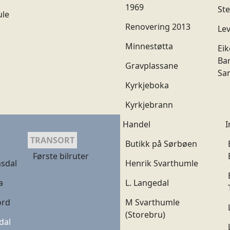
1969
St
ule
Renovering 2013
Lev
Minnestøtta
Eik
Bar
Gravplassane
Sa
Kyrkjeboka
Kyrkjebrann
Handel
I
TRANSORT
Butikk på Sørbøen
Første bilruter
msdal
Henrik Svarthumle
a
L. Langedal
ord
M Svarthumle
(Storebru)
dal