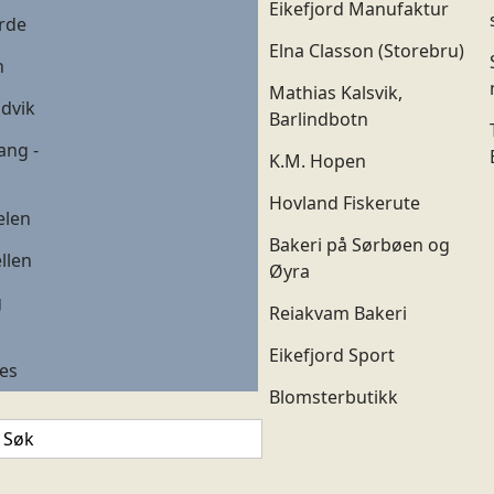
Eikefjord Manufaktur
ørde
Elna Classon (Storebru)
n
Mathias Kalsvik,
ndvik
Barlindbotn
ang -
K.M. Hopen
Hovland Fiskerute
elen
Bakeri på Sørbøen og
llen
Øyra
g
Reiakvam Bakeri
Eikefjord Sport
es
Blomsterbutikk